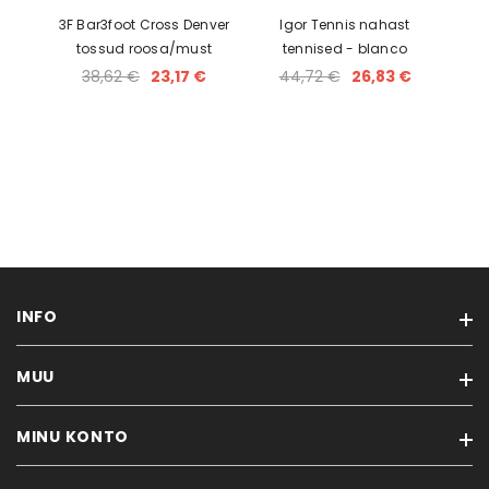
3F Bar3foot Cross Denver
Igor Tennis nahast
tossud roosa/must
tennised - blanco
38,62 €
23,17 €
44,72 €
26,83 €
INFO
MUU
Ostutingimused
Kaupade vahetamine ja tagastamine
MINU KONTO
Kaubamärgid
Ostujuhend
Soodustooted
Privaatsuspoliitika