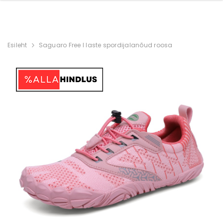
Esileht
Saguaro Free I laste spordijalanõud roosa
Soodus
Soodus