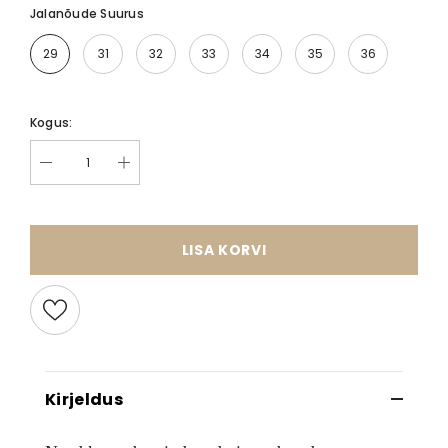
Jalanõude Suurus
29
31
32
33
34
35
36
Kogus:
LISA KORVI
Kirjeldus