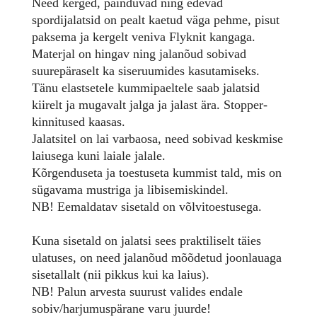
Need kerged, painduvad ning edevad
spordijalatsid on pealt kaetud väga pehme, pisut
paksema ja kergelt veniva Flyknit kangaga.
Materjal on hingav ning jalanõud sobivad
suurepäraselt ka siseruumides kasutamiseks.
Tänu elastsetele kummipaeltele saab jalatsid
kiirelt ja mugavalt jalga ja jalast ära. Stopper-
kinnitused kaasas.
Jalatsitel on lai varbaosa, need sobivad keskmise
laiusega kuni laiale jalale.
Kõrgenduseta ja toestuseta kummist tald, mis on
sügavama mustriga ja libisemiskindel.
NB! Eemaldatav sisetald on võlvitoestusega.
Kuna sisetald on jalatsi sees praktiliselt täies
ulatuses, on need jalanõud mõõdetud joonlauaga
sisetallalt (nii pikkus kui ka laius).
NB! Palun arvesta suurust valides endale
sobiv/harjumuspärane varu juurde!