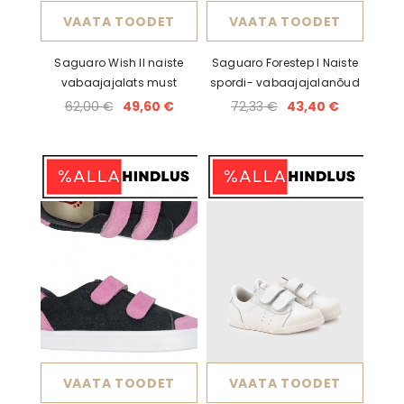
VAATA TOODET
VAATA TOODET
Mõõdud CM-des.
Saguaro Wish II naiste
Saguaro Forestep I Naiste
vabaajajalats must
spordi- vabaajajalanõud
62,00 €
49,60 €
72,33 €
43,40 €
VAATA TOODET
VAATA TOODET